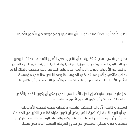
طن، وأود أن نتحدث معك عن الشأن السوري ومجموعة من الأمور الأخرى.
سات.
: نحن الآن في وضع سيء كالعادة في سوريا ونتحدث الآن في أواخر شهر نيسان ٢٠١٧ ونحب أن نتناول بعض الأمور التي لها علاقة بالوضع
و الخطابي الموجود حول سوريا سياسياً واجتماعياً، إلخ يستطيع المرء القول
كثير من الأوقات وينزلق إلى أمور في غاية التفاهة وغير مجدية ولذلك أنا من
الأشخاص مثلكم، وأُقدر عملكم في المؤسسة وعملنا نحن هنا في مؤسسة
يلاً عن الأبحاث التي تقومون بها منذ فترة والأمور التي يمكن أن يهتم بها
رّ عليه سبع سنوات، إن الجزء الأساسي الذي يمكن أن يكون الحَكَم بالأخص
قبلي الذي يمكن أن يكون المخرج لأفق مستقبلي.
خدام كافة الأدوات الممكنة كباحثين وكذوات بحثية لخدمة الأولويات
 أو البروباغندة الإعلامية التي يمكن أن تكون مترافقة مع الكثير من الحوادث.
 من أجل أن يرى الناس المصلحة المشتركة، والقضايا الرئيسية التي يشتركون
تماعي حتى يتمكن المجتمع من تجاوز المرحلة الصعبة التي يمر فيها.