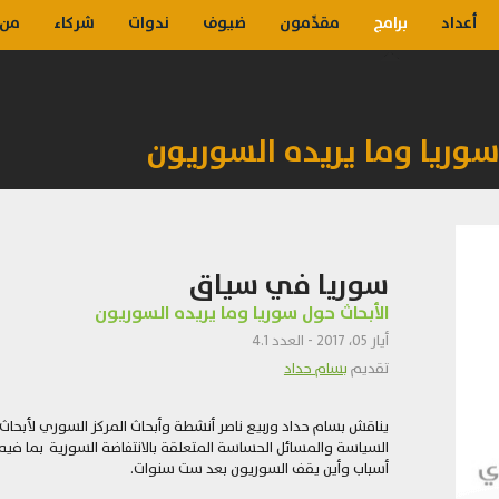
أعداد
برامج
مقدِّمون
ضيوف
ندوات
شركاء
من 
سوريا وما يريده السوريون
سوريا في سياق
الأبحاث حول سوريا وما يريده السوريون
أيار 05، 2017 - العدد 4.1
تقديم
بسام حداد
يناقش بسام حداد وربيع ناصر أنشطة وأبحاث المركز السوري لأبحاث
السياسة والمسائل الحساسة المتعلقة بالانتفاضة السورية بما فيه
أسباب وأين يقف السوريون بعد ست سنوات.