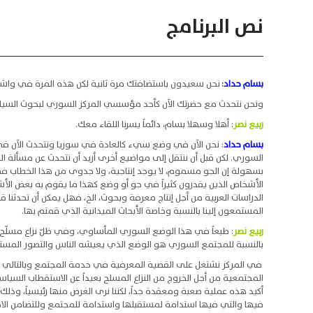
نص البرنامج
بسام حداد
:
نحن سعيدون باستضافتك مرة ثانية لكن هذه المرة في واشن
ونحن نتحدث مع حضرتك الآن كأحد مؤسسي المركز السوري لبحوث السيا
ربيع نصر
: أهلا وسهلا بسام، دائماً يسرنا اللقاء معك.
بسام حداد
السوري. لكن قبل أن ننتقل إلى مواضيع أخرى أريد أن نتحدث عن مسألة الج
بسهولة إن الجو مسموم، لا يوجد إنتاجية، ولا جدوى من هذا الخطاب في 
الأشخاص الذين يقدرون كثيراً في جو أو وضع كهذا ما يقوم به بعض 
الدراسات العربية من أجل إنتاج معرفة وبحوث، الخ، فهل يمكن أن تحدثنا قل
المستمعون إلينا بالنسبة وخاصة الأبحاث الميدانية الذي قمتم بها.
ربيع نصر
: طبعاً في هذا الوضع السوري المأساوي، وفي ظلّ نزاع مسلّح م
بالنسبة للمجتمع السوري هو الوضع الذي يعيشه الناس والتصور المست
في المركز نشتغل على القضية المعرفية في خدمة المجتمع وبالتالي است
المجتمعية من أجل الخروج من النزاع المسلح بعيداً عن الاستقطاب السياسي
أكيد هذه عملية صعبة ومعقدة جداً، لكننا نرى الغرض منها رئيسياً، وذلك
فيها والتي فيها استدامة لمستقبلها واستدامة للمجتمع وللتضامن الاج