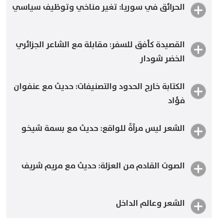
الحرائق في سوريا: تغير مناخي وتوظيف سياسي
قلق الشكل والبحث الدائم عن القصيدة
القصيدة كأفق للسفر: مقابلة مع الشاعر الجزائري
الحرائق في سوريا: تغير مناخي وتوظيف سياسي
الخضر شودار
الكتابة خارج الحدود والتصنيفات: حديث مع عنفوان
القصيدة كأفق للسفر
فؤاد
الشعر ليس مرآةً للواقع: حديث مع بسمة شيخو
الكتابة خارج الحدود والتصنيفات: حديث مع عنفوان فؤاد
الصوت القادم من العزلة: حديث مع مريم شريف
الشعر ليس مرآةً للواقع: حديث مع بسمة شيخو
الشعر وعالم الداخل
The Voice Coming From Isolation